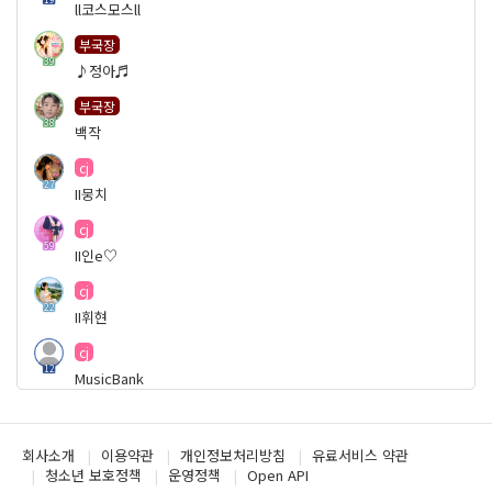
ll코스모스ll
부국장
39
♪정아♬
부국장
38
백작
cj
27
II뭉치
cj
59
II인e♡
cj
22
II휘현
cj
12
MusicBank
cj
19
Oo코팅oO
회사소개
이용약관
개인정보처리방침
유료서비스 약관
청소년 보호정책
운영정책
Open API
cj
5