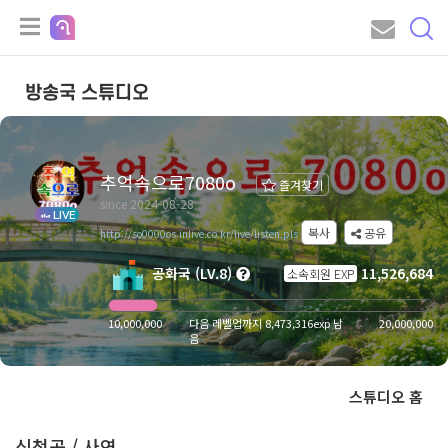
방송국 스튜디오
추억속으로7080o
즐겨찾기
since 2024-08-28
LIVE
복사
공유
http://so0000os.inlive.co.kr/live/listen.pls
공화국 (LV.8)
11,526,684
소속회원 EXP
10,000,000
다음 레벨업까지 8,473,316exp 남
20,000,000
음
스튜디오 홈
신청곡 / 사연