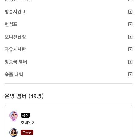
방송시간표
편성표
오디션신청
자유게시판
방송국 멤버
송출 내역
운영 멤버 (49명)
국장
50
추억일기
부국장
19