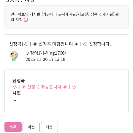
인라이브의 게시판 (커뮤니티 유저게시판/자료실, 방송국 게시판) 관
리 지침
[신청곡] ♧╂◈ 신청곡 마감합니다 ◈╂♧ 신청합니다.
♪정아♬(@ing1766)
2025-11-06 17:13:18
39
신청곡
♧╂◈ 신청곡 마감합니다 ◈╂♧
사연
...
목록
이전
다음