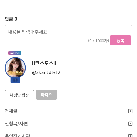
댓글 0
등록
(0 / 1000자)
LIVE
ll코스모스ll
@skantdlv12
19
라디오
채팅방 입장
전체글
신청곡/사연
운영진게시판