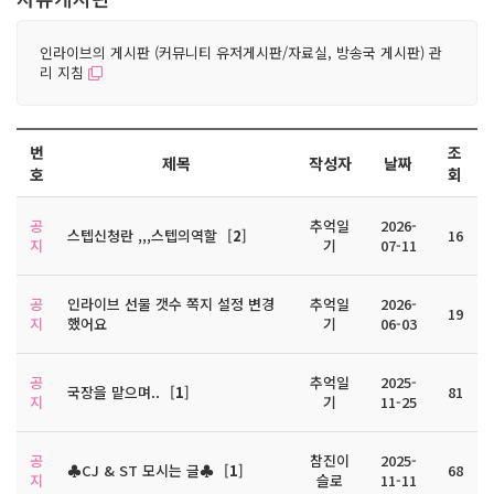
인라이브의 게시판 (커뮤니티 유저게시판/자료실, 방송국 게시판) 관
리 지침
번
조
제목
작성자
날짜
호
회
공
추억일
2026-
스텝신청란 ,,,스텝의역할
[
2
]
16
지
기
07-11
공
인라이브 선물 갯수 쪽지 설정 변경
추억일
2026-
19
지
했어요
기
06-03
공
추억일
2025-
국장을 맡으며..
[
1
]
81
지
기
11-25
공
참진이
2025-
♣CJ & ST 모시는 글♣
[
1
]
68
지
슬로
11-11