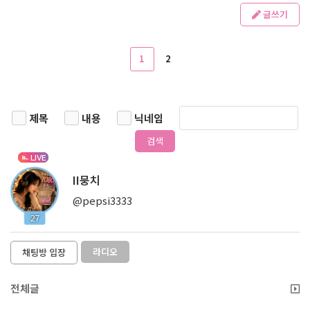
글쓰기
1
2
제목
내용
닉네임
검색
LIVE
II뭉치
@pepsi3333
27
라디오
채팅방 입장
전체글