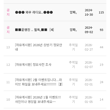
공
2024-
●●● 와우 라디오..●●●
앙짜｡
115
지
10-30
공
2024-
■■운영진 .. 필독,■■
[
4
]
앙짜｡
93
지
09-02
[자유게시판] 2026년 상반기 정모안
추억일
2026-
13
44
내
기
02-27
추억일
2026-
12
[자유게시판] 정모사전 조사
19
기
02-07
[자유게시판] 2월 이벤트입니다...라
추억일
2026-
11
24
이브 파일을 보내주세요!!!!!!!!!!
[
2
]
기
02-01
[자유게시판] 2026년 1월 이벤트!!!
추억일
2026-
10
14
사진이나 영상을 보내주세요~~
기
01-05