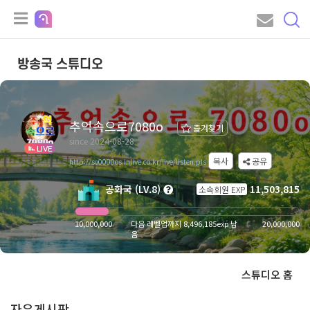
방송국 스튜디오
추억속으로7080o
즐겨찾기
since 2024-08-28
LIVE
복사
공유
http://so0000os.inlive.co.kr/live/listen.pls
공화국 (LV.8)
11,503,815
소속회원 EXP
10,000,000
다음 레벨업까지 8,496,185exp 남
20,000,000
음
스튜디오 홈
자유게시판