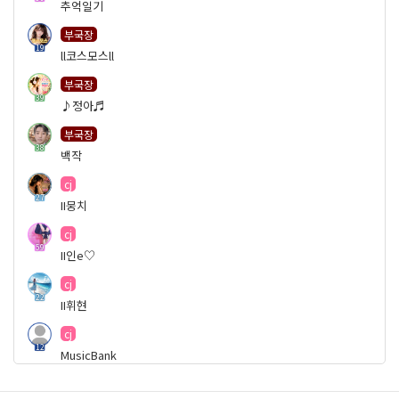
추억일기
부국장
19
ll코스모스ll
부국장
39
♪정아♬
부국장
38
백작
cj
27
II뭉치
cj
59
II인e♡
cj
22
II휘현
cj
12
MusicBank
cj
19