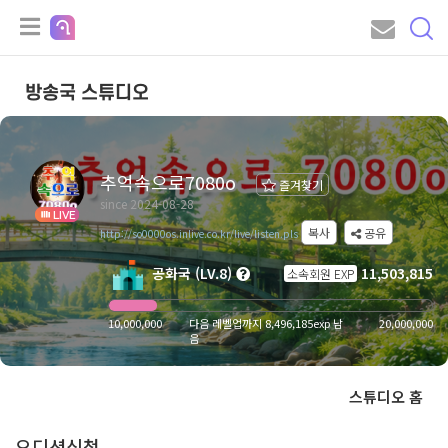
방송국 스튜디오
추억속으로7080o
즐겨찾기
since 2024-08-28
LIVE
복사
공유
http://so0000os.inlive.co.kr/live/listen.pls
공화국 (LV.8)
11,503,815
소속회원 EXP
10,000,000
다음 레벨업까지 8,496,185exp 남
20,000,000
음
스튜디오 홈
오디션신청