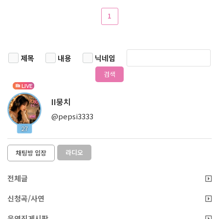
1
제목
내용
닉네임
검색
LIVE
II뭉치
@pepsi3333
27
라디오
채팅방 입장
전체글
신청곡/사연
운영진게시판