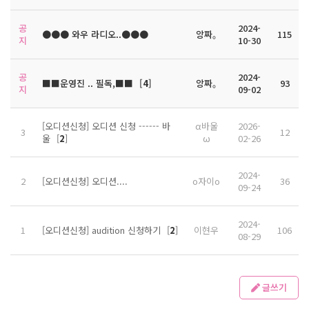
공
2024-
●●● 와우 라디오..●●●
앙짜｡
115
지
10-30
공
2024-
■■운영진 .. 필독,■■
[
4
]
앙짜｡
93
지
09-02
[오디션신청] 오디션 신청 ------ 바
α바울
2026-
3
12
울
[
2
]
ω
02-26
2024-
2
[오디션신청] 오디션....
o자이o
36
09-24
2024-
1
[오디션신청] audition 신청하기
[
2
]
이현우
106
08-29
글쓰기