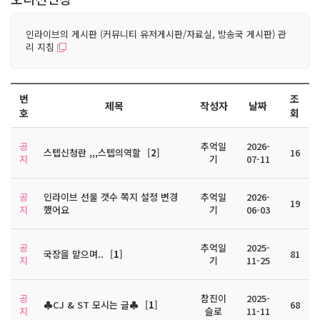
인라이브의 게시판 (커뮤니티 유저게시판/자료실, 방송국 게시판) 관
리 지침
번
조
제목
작성자
날짜
호
회
공
추억일
2026-
스텝신청란 ,,,스텝의역할
[
2
]
16
지
기
07-11
공
인라이브 선물 갯수 쪽지 설정 변경
추억일
2026-
19
지
했어요
기
06-03
공
추억일
2025-
국장을 맡으며..
[
1
]
81
지
기
11-25
공
참진이
2025-
♣CJ & ST 모시는 글♣
[
1
]
68
지
슬로
11-11