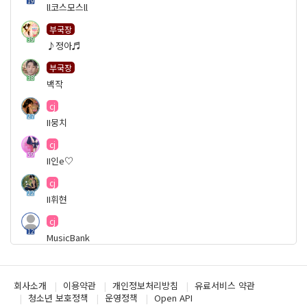
19
ll코스모스ll
부국장
39
♪정아♬
부국장
38
백작
cj
27
II뭉치
cj
59
II인e♡
cj
22
II휘현
cj
12
MusicBank
cj
19
Oo코팅oO
회사소개
이용약관
개인정보처리방침
유료서비스 약관
청소년 보호정책
운영정책
Open API
cj