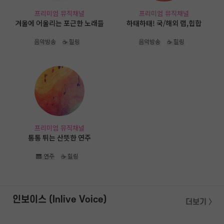
프리미엄 뮤직채널
프리미엄 뮤직채널
겨울에 어울리는 포근한 노래들
하태하태! 국/해외 랩,힙합
음악방송
☕ 힐링
음악방송
☕ 힐링
프리미엄 뮤직채널
통통 튀는 산뜻한 연주
🎹 연주
☕ 힐링
인보이스 (Inlive Voice)
더보기 〉