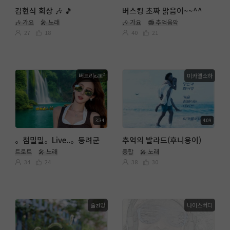
김현식 회상 🎶 🎵
버스킹 초짜 맑음이~~^^
🎶 가요
🎤 노래
🎶 가요
📻 추억음악
27
18
40
21
버드리౿ꕤ²
미카엘소하
3:34
4:09
。첨밀밀。Live..。등려군
추억의 발라드(후니용이)
트로트
🎤 노래
종합
🎤 노래
34
24
38
30
줄zl앙
나이스버디