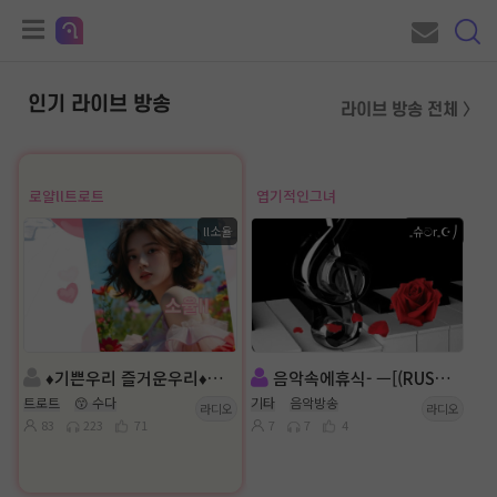
인기 라이브 방송
라이브 방송 전체 〉
로얄ll트로트
엽기적인그녀
ll소율
𓈒슈ටr𓈒☪︎⎠
♦️기쁜우리 즐거운우리♦️진행:ll소율 :담 lI💕사랑해내꺼🌸
음악속에휴식- ㅡ[(RUSH]ㅡ
트로트
😙 수다
기타
음악방송
라디오
라디오
83
223
71
7
7
4