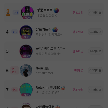
명품트로트
팬
명
1
711
라디오
명품힐링방송국
LIVE
삼포가는길
4
팬
명
1
729
라디오
💖당신의 힐링파트너💖ノ。담: ◈
LIVE
👑*.° 쎄미트롯 *.°👑
5
팬
명
-
443
라디오
🔶활기찬방송국 🔶쎄미트롯🔶
LIVE
fleur
6
팬
명
53
라디오
222
hot summer
Relax in MUSIC
7
팬
명
3
379
라디오
🌲~ 음악은 감성의 움직임을 유도한다! ~🌳
LIVE
나만의놀이터