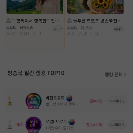
˚˚ 함께여서 행복한˚˚ 진행:행콩사콩⭕l◈ 담: ౿ꕤ이쁜세리💖
늘푸른 트로트 방송💖진행◈: 러빙u⋰˚🌼 담: ll수애╭✿*
트로트
음악방송
트로트
😙 수다
라디오
라디오
114
239
49
14
15
16
방송국 일간 랭킹 TOP10
랭킹 전체 〉
비전트로트
팬
명
-
868
라디오
〓˚˚ 함께여서 행복한 고품격 방송국 ˚˚〓
LIVE
로얄ll트로트
팬
명
2
2,021
라디오
♦️기쁜우리 즐거운우리♦️
LIVE