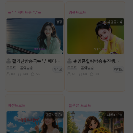
👑*.° 쎄미트롯 *.°👑
명품트로트
평강
🍒달콩이🍒
활기찬방송국👑*.° 쎄미트롯 *.°👑진행: 평강👑담: 섬ll벼리✨️
◈명품힐링방송◈진행:🍒달콩이🍒 ◈담: ｡윈드❍◈
트로트
음악방송
트로트
음악방송
라디오
라디오
80
148
56
43
68
38
비전트로트
늘푸른 트로트
행콩사콩⭕l
러빙u⋰˚🌼