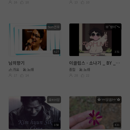
16
10
13
10
Sun건우
🌸˚땅이˚🐾
4:27
3:51
님의향기
이클립스 - 소나기 _ BY _ 🌸˚땅이˚🐾
🎶 가요
🎤 노래
종합
🎤 노래
17
14
28
22
유ㅌH양
✿༺맑음༻✿
3:58
4:31