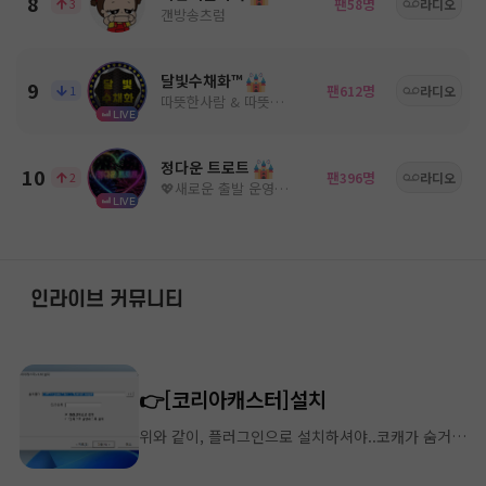
8
팬
명
3
58
라디오
갠방송츠럼
달빛수채화™
9
팬
명
1
612
라디오
따뜻한사람 & 따뜻한음악
LIVE
정다운 트로트
10
팬
명
2
396
라디오
💖새로운 출발 운영진모심💖
LIVE
인라이브 커뮤니티
👉[코리아캐스터]설치
위와 같이, 플러그인으로 설치하셔야..코캐가 숨거나 하지 않습니다 ^^