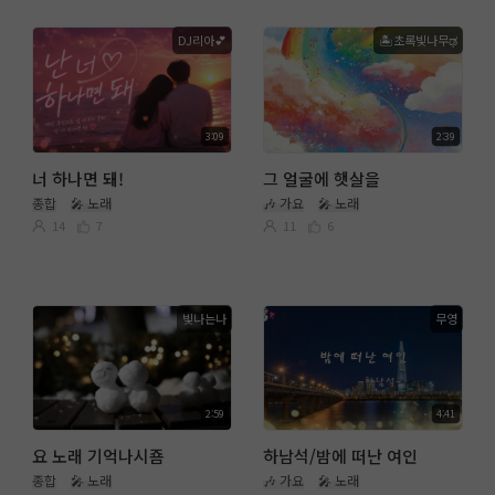
DJ리아💕
🏝초록빛나무ಢ
3:09
2:39
너 하나면 돼!
그 얼굴에 햇살을
종합
🎤 노래
🎶 가요
🎤 노래
14
7
11
6
빛나는나
무영
2:59
4:41
요 노래 기억나시죰
하남석/밤에 떠난 여인
종합
🎤 노래
🎶 가요
🎤 노래